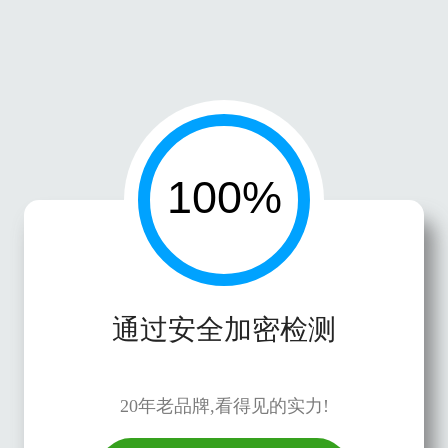
通过安全加密检测
20年老品牌,看得见的实力!